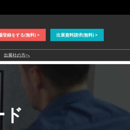
場登録をする(無料) >
出展資料請求(無料) >
出展社の方へ
ード