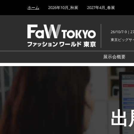
Press
ス
ホーム
2026年10月_秋展
2027年4月_春展
Escape
キ
to
ッ
close
プ
the
26/10/7-9｜27
し
menu.
東京ビッグサ
て
進
む
展示会概要
日本のファ
EXPO
ブランド
EXPO
デザイナー
Designer's
出
生地・素材
アジアの