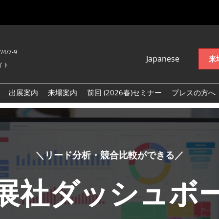
/4/7-9
Japanese
来
イト
Japanese
English
出展案内
来場案内
前回 (2026春)セミナー
プレスの方へ
한국어(Naver
ッション 輸出
Blog)
繁体中文
＆デザイナー
＼リード分析・競合比較ができる／
ズゲート -
 Gate-
展社ダッシュボ
EXPO
縫製・生産工場