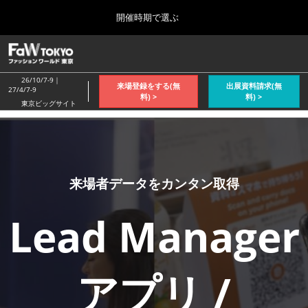
Press
ス
開催時期で選ぶ
Escape
キ
to
ッ
close
ホーム
グ
プ
the
ロ
2026年04月08日
し
ー
menu.
26/10/7-9｜
来場登録をする(無
出展資料請求(無
バ
27/4/7-9
て
料) >
料) >
ル
東京ビッグサイト
進
ナ
2026年10月_秋展
ビ
む
2026年10月07日
ゲ
東京ビッグサイト/Tokyo Big Sight, Japan
ー
シ
ョ
2027年4月_春展
来場者データをカンタン取得
ン
2027年04月07日
を
東京ビッグサイト/Tokyo Big Sight, Japan
折
Lead Manager
り
た
た
む
アプリ /