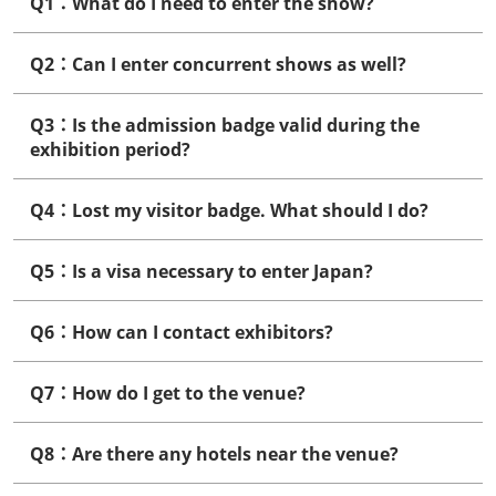
Q1：What do I need to enter the show?
Q2：Can I enter concurrent shows as well?
Q3：Is the admission badge valid during the
exhibition period?
Q4：Lost my visitor badge. What should I do?
Q5：Is a visa necessary to enter Japan?
Q6：How can I contact exhibitors?
Q7：How do I get to the venue?
Q8：Are there any hotels near the venue?