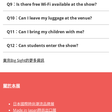
Q9：Is there free Wi-Fi available at the show?
Q10：Can I leave my luggage at the venue?
Q11：Can I bring my children with me?
Q12：Can students enter the show?
東京Big Sight的更多資訊
關於本展
日本國際時尚潮流品牌展
Made in Japan時尚出口展