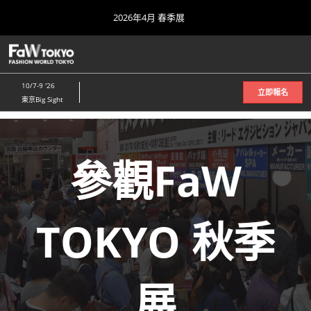
Press
直
2026年4月 春季展
Escape
接
to
跳
close
首頁
折
轉
the
叠
2026-04-08
至
全
menu.
10/7-9 '26
局
立即報名
內
東京Big Sight
导
容
航
2026年10月 秋季展
2026-10-07
東京ビッグサイト/Tokyo Big Sight, Japan
參觀FaW
2027年4月 春季展
2027-04-07
東京ビッグサイト/Tokyo Big Sight, Japan
TOKYO 秋季
展