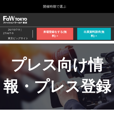
Press
ス
開催時期で選ぶ
Escape
キ
to
ッ
close
ホーム
グ
プ
the
ロ
2026年04月08日
し
ー
menu.
26/10/7-9｜
来場登録をする(無
出展資料請求(無
バ
27/4/7-9
て
料) >
料) >
ル
東京ビッグサイト
進
ナ
2026年10月_秋展
ビ
む
2026年10月07日
ゲ
東京ビッグサイト/Tokyo Big Sight, Japan
ー
プレス向け情
シ
ョ
2027年4月_春展
ン
2027年04月07日
を
東京ビッグサイト/Tokyo Big Sight, Japan
報・プレス登録
折
り
た
た
む