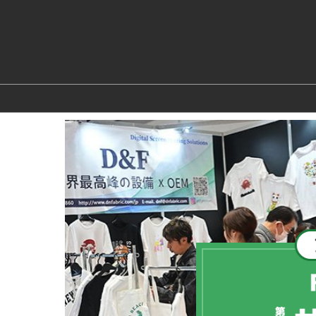
ス
キ
ッ
プ
し
て
進
む